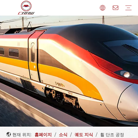
비상조명
철도 바퀴
IP20 LED 천장 벽 조명
탄력있는 바퀴
IP65 LED 증기 차단 선형 고정 장치
휠셋
LED 캐노피 조명
철도 차축
LED 비상격벽등
철도 휠 타이어
LED 하이베이 조명
보기
연결기
LED 로우 베이 설비
기타
LED 주차장 조명
회사 뉴스
산업정보
회사 프로필
현재 위치:
홈페이지
/
소식
/
궤도 지식
/
휠 단조 공정