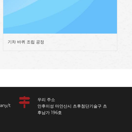
기차 바퀴 조립 공정
우리 주소
any/t
안후이성 마안산시 츠후첨단기술구 츠
후남가 196호