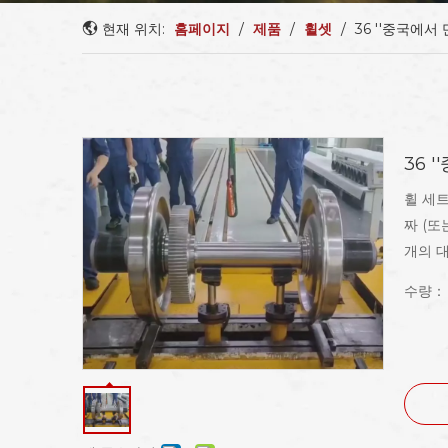
현재 위치:
홈페이지
/
제품
/
휠셋
/
36 ''중국에서
36 
휠 세
짜 (또
개의 
수량：