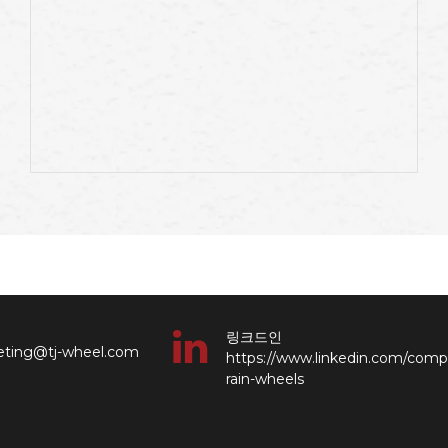
링크드인
keting@tj-wheel.com
https://www.linkedin.com/comp
rain-wheels